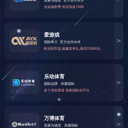
托盘类
周转箱
衡器设备
手推车
智能自动化
设备租赁
高空作业平
电动叉车租
仓储搬运设
内燃叉车租
台租赁
赁
备租赁
赁
配件中心
内燃叉车配
电动叉车配
高空作业平
仓储搬运配
件
件
台配件
件
新闻资讯