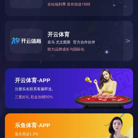
公司新闻
行业新闻
服务支持
联系我们
产品分类
Product
物料搬运设备
物料堆高设备
高空作业设备
升降平台设备
电动叉车
内燃叉车
智能自动化
环保清洁设备
平台车及牵引车
其他设备