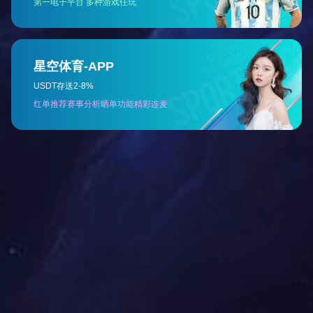
手机：13140153222
电话：0371-62657591
传真：0371-62657592
Q Q ：3573146179
邮箱: hnyjjx@126.com
官网：
www.montenoticias.com
您的当前位置：
首 页
>>
产品中心
>>
桅柱式高空平台
8米液压升降机-单桅柱，航空
航天铝合金