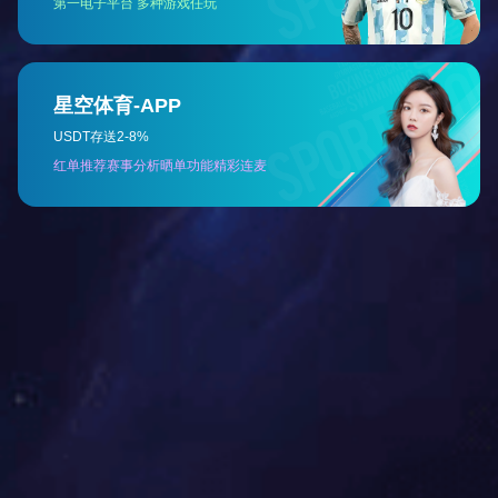
手机：13140153222
电话：0371-62657591
传真：0371-62657592
Q Q ：3573146179
邮箱: hnyjjx@126.com
官网：
www.montenoticias.com
您的当前位置：
首 页
>>
产品中心
>>
剪叉式高空平台
9米液压高空作业平台-电助力
剪叉式