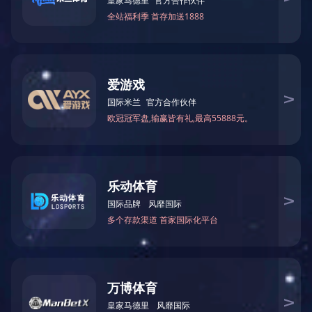
托盘类
周转箱
衡器设备
手推车
智能自动化
设备租赁
高空作业平
电动叉车租
仓储搬运设
内燃叉车租
台租赁
赁
备租赁
赁
配件中心
内燃叉车配
电动叉车配
高空作业平
仓储搬运配
件
件
台配件
件
新闻资讯