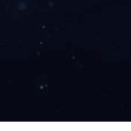
最大
作业
8
9.5
11
13
14
高度(m)
工作台
1.85*0.88
1.8*1
1.8*1
2.1*1.15
2.45*1.
(m)
2.
1
*1.2
4
2.
1
*1.2
4
2.
4
*1.
39
2.
4
*1.
59
2.
75
*1.
外形尺寸
*1.
5
*1.
6
5
*1.
85
*1.
8
5
*
2
(m)
49
6
5
82
92
1
02
上升速度
驱动电机
0.75
0.75
0.75
0.75
0.75
功率
(kw)
起升
电机
2.2
2.2
2.2
3
3