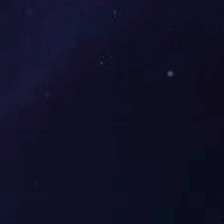
所属分类：
剪叉式高空平台
点击次数：
发布日期：
2019/12/11
在线询价
详细介绍
一、产品图片
: