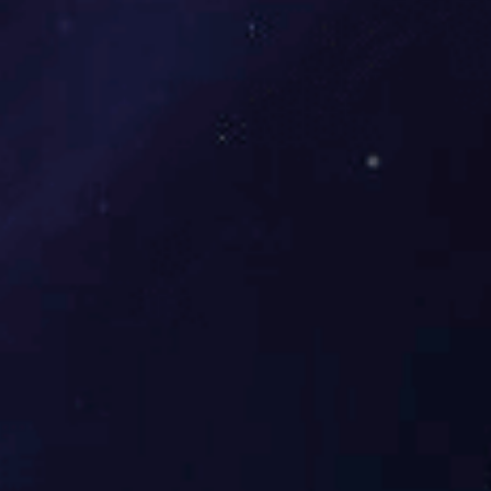
所属分类：
三支点叉车
点击次数：
发布日期：
2024/05/07
在线询价
详细介绍
三支点平衡重叉车EFP10
技术参数（24V）