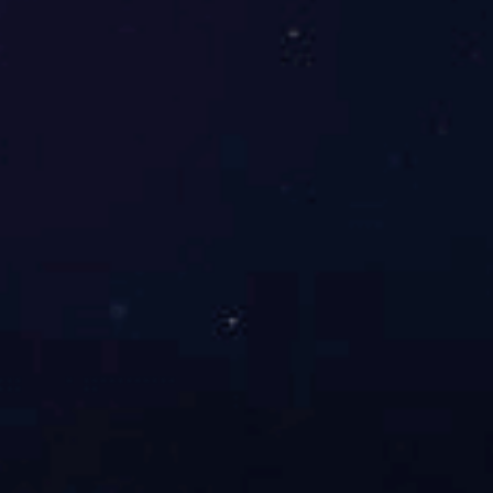
名 称(Name)
三支点平衡重叉车
（24V）
操作类型(Operation
座驾式(Sit-down type)
type)
EFP10-30
型 号(Model No.)
单位
动力类型(Power type)
全电动(Full-electric)
KG
1000
载重(Capacity)
H(mm)
3000
最大起升高度(Max.
lifting height)
C(mm)
500
载荷中心(Load center)