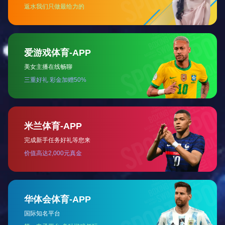
资讯推荐
News
电动叉车的直流、半交流...
叉车行业日渐“锂电化”...
电动叉车多少钱一台？
小型叉车多少钱一台
小型液压升降机多少钱一...
冬季电动叉车需要怎么保...
站驾式全电动搬运车如何...
高空升降平台租赁多少钱...
如何减少电叉车维护保养...
怎么保养电动叉车呢？
联系我们
Contact
地址：河南省郑州华南城
5A区1-206（东二街口）