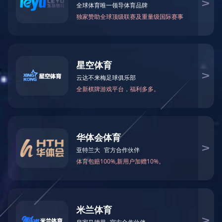
全电动堆高车
半电动堆高车
手动堆高车
高空作业设备
桅柱式高空平台
剪叉式高空平台
直臂式高空
平台
曲臂式高空平台
升降平台设备
液压升降台
载货式升降机
装卸货平台
电动叉车
四轮电动叉车
三支点叉车
前移式叉车
窄巷
道叉车
内燃叉车
柴油叉车
汽油叉车
天然气叉车
双燃料叉车
智能自动化
环保清洁设备
电动洗地机
电动扫地机
电动观光车
电动巡
逻车
电动消防车
电动环卫车
高尔夫球车
电
动老爷车
电动特种车
平台车及牵引车
平台车
牵引车
其他设备